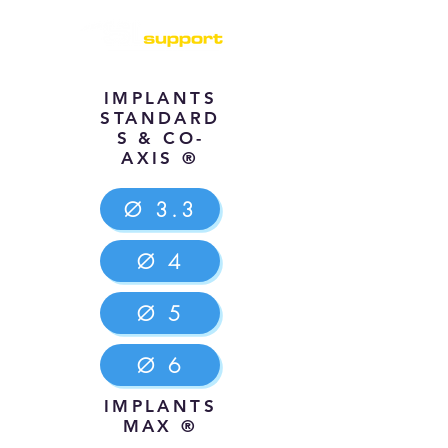
IMPLANTS
STANDARD
S & CO-
AXIS ®
Ø 3.3
Ø 4
Ø 5
Ø 6
IMPLANTS
MAX ®