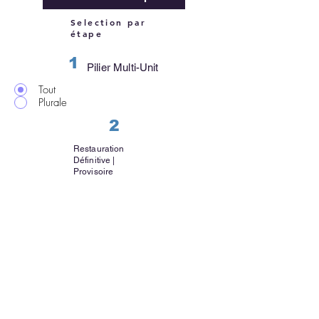
Selection par
étape
1
Pilier Multi-Unit
Tout
Plurale
2
Restauration
Définitive |
Provisoire
Tout
Définitif
Provisoire
3
Restauration
Transvissée
Tout
Transvissée