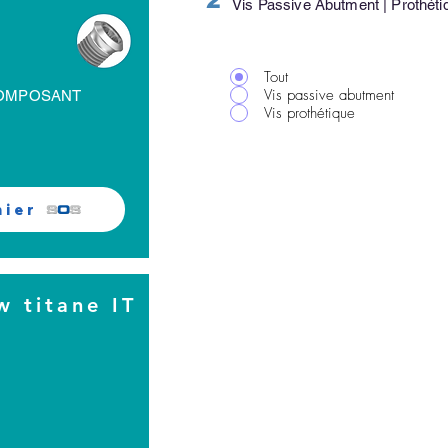
2
Vis Passive Abutment | Prothéti
Tout
Vis passive abutment
COMPOSANT
Vis prothétique
nier
w titane IT