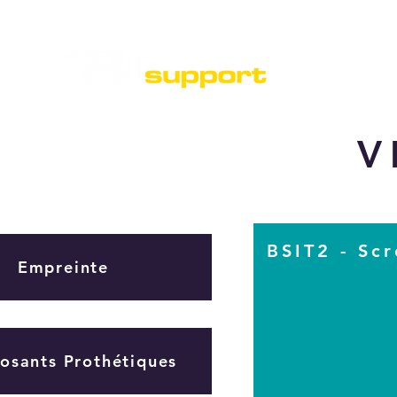
V
BSIT2 - Scr
Empreinte
sants Prothétiques