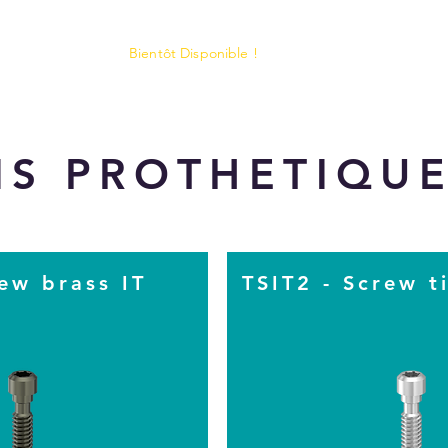
Bientôt Disponible !
Chirurgie
Prothèse
IS PROTHETIQU
ew brass IT
TSIT2 - Screw t