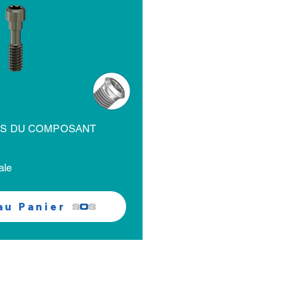
ES DU COMPOSANT
ale
au Panier
© 2026 par Southern Implants France