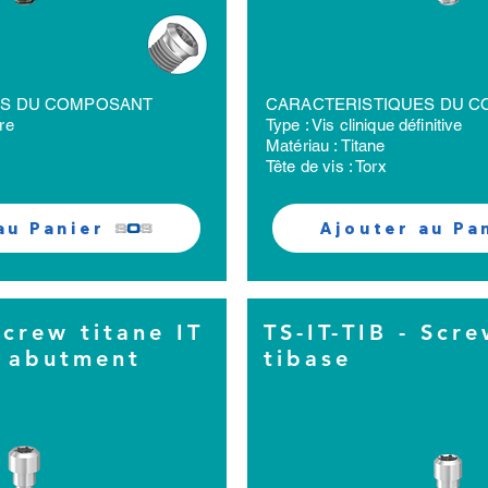
ES DU COMPOSANT
CARACTERISTIQUES DU 
ire
Type : Vis clinique définitive
Matériau : Titane
Tête de vis : Torx
au Panier
Ajouter au Pa
Screw titane IT
TS-IT-TIB - Scre
e abutment
tibase