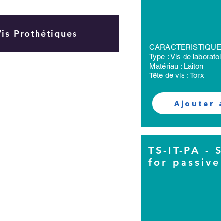
Vis Prothétiques
CARACTERISTIQU
Type : Vis de laborato
Matériau : Laiton
Tête de vis : Torx
Ajouter 
TS-IT-PA - 
for passiv